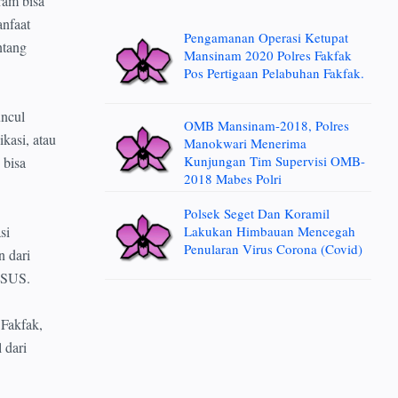
ram bisa
anfaat
Pengamanan Operasi Ketupat
ntang
Mansinam 2020 Polres Fakfak
Pos Pertigaan Pelabuhan Fakfak.
uncul
OMB Mansinam-2018, Polres
kasi, atau
Manokwari Menerima
Kunjungan Tim Supervisi OMB-
 bisa
2018 Mabes Polri
Polsek Seget Dan Koramil
si
Lakukan Himbauan Mencegah
Penularan Virus Corona (Covid)
 dari
OTSUS.
Fakfak,
 dari