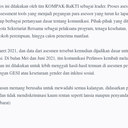
os ini dilakukan oleh tim KOMPAK-BaKTI sebagai leader. Proses ase
sessment tools yang menjadi pegangan para asessor yang turun ke lap
up berbagai pertanyaan dasar tentang komunikasi. Pihak-pihak yang di
ta Sekretariat Bersama sebagai pelaksana program, tenaga kesehatan,
tokoh perempuan, hingga calon penerima manfaat.
ret 2021, dan data dari asesmen tersebut kemudian dijadikan dasar unt
i. Di bulan Mei dan Juni 2021, tim komunikasi Perlinsos kembali mel
n ini dilakukan untuk lebih menggali hasil-hasil temuan di asesmen pe
gan GESI atau kesetaraan gender dan inklusi sosial.
isusun memang berusaha untuk mewadahi semua kalangan, didasarkan 
dan tidak mendiskriminasi kaum rentan seperti lansia maupun penyand
barat)