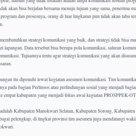
ele, namun yang tidak disadari adalah tanpa komunikasi sebuah prog
tidak akan bisa berjalan bersama menuju tujuan yang sama, penerima m
program dan prosesnya, orang di luar lingkaran pun tidak akan tahu te
n.
membutuhkan strategi komunikasi yang baik, dan strategi tidak bisa m
ari lapangan. Data tersebut bisa berupa pola komunikasi, saluran komuni
munikasi. Tujuannya tentu agar strategi komunikasi yang akan disusun
asaran.
pangan itu dipenuhi lewat kegiatan asesmen komunikasi. Tim komunika
ada bagian Perlinsos atau perlindungan sosial yang menjadi bagian
empat kabupaten yang menjadi fokus awal kegiatan PROSPPEK-
 adalah Kabupaten Manokwari Selatan, Kabupaten Sorong, Kabupaten 
gai pelengkap, di tingkat provinsi tim asesmen juga mendatangi wakil
okwari.