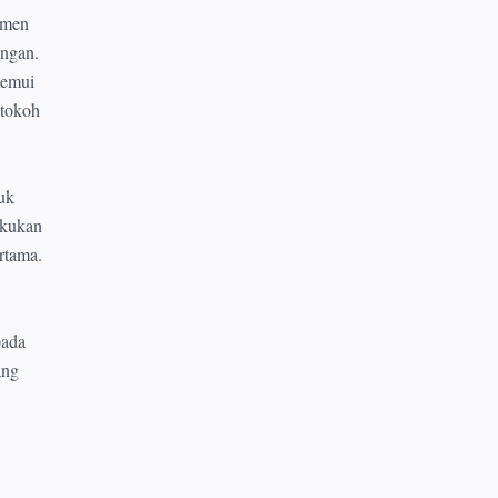
smen
angan.
temui
 tokoh
uk
akukan
rtama.
pada
ang