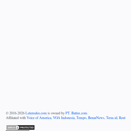
© 2016-
2026
Lelemuku.com
is owned by
PT. Batlax.com
.
Affiliated with
Voice of America
,
VOA Indonesia
,
Tempo
,
BenarNews
,
Teras.id
,
Reuters