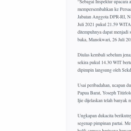
“Sebagai Inspektur upacara 
mempersembahkan ke Persada
Jabatan Anggota DPR-RI, No
Juli 2021 pukul 21.59 WITA
ditempuhnya dapat menjadi s
baka, Manokwari, 26 Juli 
Diulas kembali sebelum jenaz
sekira pukul 14.30 WIT ber
dipimpin langsung oleh Sekd
Usai peribadahan, ucapan du
Papua Barat, Yoseph Titirl
Ijie dijelaskan telah banyak
Ungkapan dukacita berikut
segenap pimpinan partai. Me
balik semasa berjuang bersa