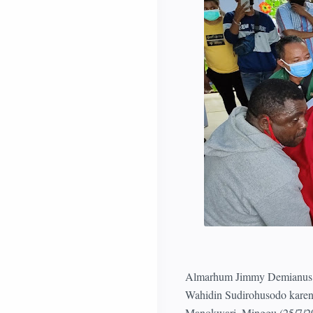
Almarhum Jimmy Demianus Id
Wahidin Sudirohusodo karen
Manokwari, Minggu (25/7/2