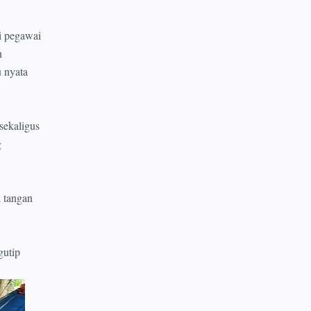
ai pegawai
n
u nyata
sekaligus
g
k tangan
gutip