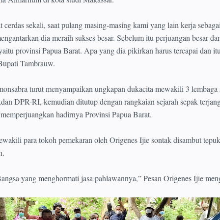
 cerdas sekali, saat pulang masing-masing kami yang lain kerja sebag
i mengantarkan dia meraih sukses besar. Sebelum itu perjuangan besar da
aitu provinsi Papua Barat. Apa yang dia pikirkan harus tercapai dan it
 Bupati Tambrauw.
nsabra turut menyampaikan ungkapan dukacita mewakili 3 lembaga 
dan DPR-RI, kemudian ditutup dengan rangkaian sejarah sepak terjan
memperjuangkan hadirnya Provinsi Papua Barat.
wakili para tokoh pemekaran oleh Origenes Ijie sontak disambut tepu
n.
Bangsa yang menghormati jasa pahlawannya,” Pesan Origenes Ijie men