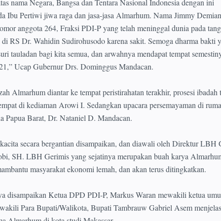
atas nama Negara, Bangsa dan Tentara Nasional Indonesia dengan ini
 Ibu Pertiwi jiwa raga dan jasa-jasa Almarhum. Nama Jimmy Demianu
mor anggota 264, Fraksi PDI-P yang telah meninggal dunia pada tang
 di RS Dr. Wahidin Sudirohusodo karena sakit. Semoga dharma bakti 
uri tauladan bagi kita semua, dan arwahnya mendapat tempat semestin
2021,” Ucap Gubernur Drs. Dominggus Mandacan.
ah Almarhum diantar ke tempat peristirahatan terakhir, prosesi ibadah 
tempat di kediaman Arowi I. Sedangkan upacara persemayaman di rum
a Papua Barat, Dr. Nataniel D. Mandacan.
kacita secara bergantian disampaikan, dan diawali oleh Direktur LBH 
olobi, SH. LBH Gerimis yang sejatinya merupakan buah karya Almarh
 mambantu masyarakat ekonomi lemah, dan akan terus ditingkatkan.
nya disampaikan Ketua DPD PDI-P, Markus Waran mewakili ketua um
wakili Para Bupati/Walikota, Bupati Tambrauw Gabriel Asem menjelas
ma Almarhum di kota studi Makassar.