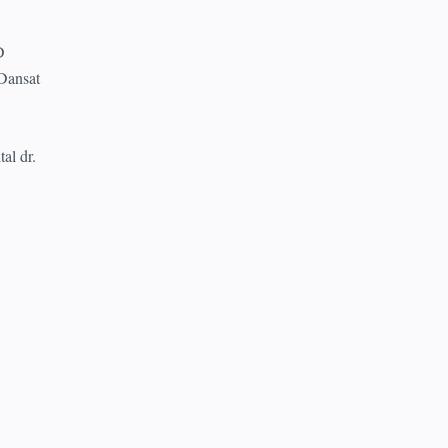
D
Dansat
al dr.