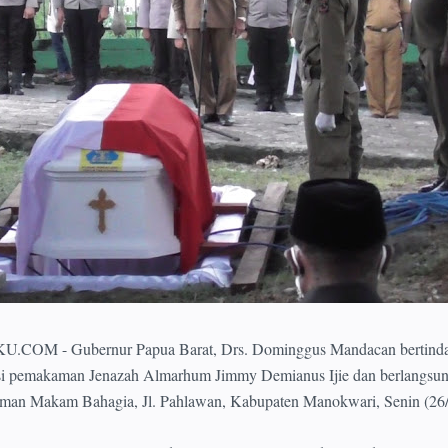
 - Gubernur Papua Barat, Drs. Dominggus Mandacan bertindak
sesi pemakaman Jenazah Almarhum Jimmy Demianus Ijie dan berlangsu
Taman Makam Bahagia, Jl. Pahlawan, Kabupaten Manokwari, Senin (26/