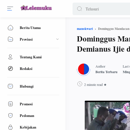
Berita Utama
Dominggus Mandacan 
manokwari
Dominggus Man
Provinsi
Demianus Ijie 
Tentang Kami
Redaksi
2 minute read
Hubungi
Promosi
Pedoman
Kebijakan