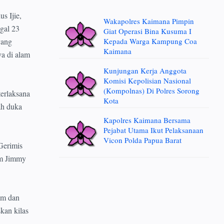
s Ijie,
Wakapolres Kaimana Pimpin
gal 23
Giat Operasi Bina Kusuma I
Kepada Warga Kampung Coa
yang
Kaimana
ya di alam
Kunjungan Kerja Anggota
Komisi Kepolisian Nasional
(Kompolnas) Di Polres Sorong
terlaksana
Kota
ah duka
Kapolres Kaimana Bersama
Pejabat Utama Ikut Pelaksanaan
Vicon Polda Papua Barat
Gerimis
um Jimmy
um dan
kan kilas